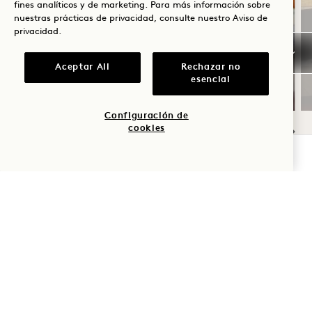
DESAYUNO INCLUIDO
fines analíticos y de marketing. Para más información sobre
nuestras prácticas de privacidad, consulte nuestro
Aviso de
privacidad
.
Hasta un 30 % de descuento en tu
estancia
Aceptar All
Rechazar no
Desayuno diario
esencial
Configuración de
cookies
COMPROBAR DISPONIBILIDAD
NaN / 9
1 Hotel Mayfair
3 Berkeley Street