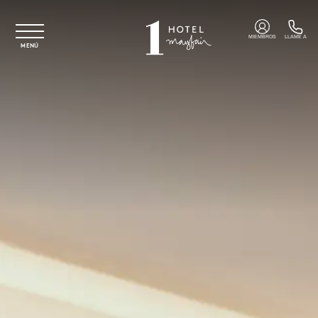
Ir al contenido principal
MIEMBROS
LLAME A
MENÚ