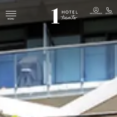
Spring til hovedindhold
MEDLEMMER
OPKALD
MENU