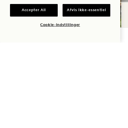
Accepter All
Afvis ikke-essentiel
Cookie-indstillinger
TJEK TILGÆNGELIGHED
VELSTAND
At vokse med omtanke og på tværs af
grænser
Vores fristed er et levende bevis på, at
luksusgæstfrihed, byliv og legitim
bæredygtighed kan gå op i en højere enhed.