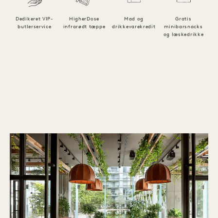
Dedikeret VIP-
HigherDose
Mad og
Gratis
Kr
butlerservice
infrarødt tæppe
drikkevarekredit
minibarsnacks
og læskedrikke
1 / 5