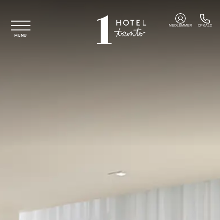
Spring til hovedindhold
MEDLEMMER
OPKALD
MENU