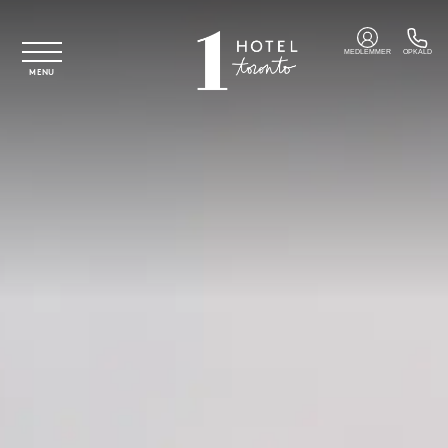
Spring til hovedindhold
MEDLEMMER
OPKALD
MENU