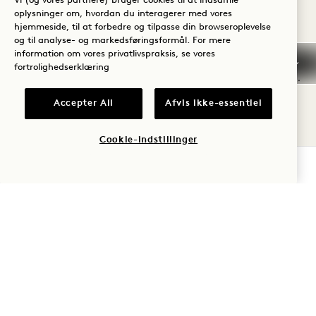
Vi (og vores partnere) bruger cookies til at indsamle
oplysninger om, hvordan du interagerer med vores
PERSONLIG TRÆNING
hjemmeside, til at forbedre og tilpasse din browseroplevelse
og til analyse- og markedsføringsformål. For mere
information om vores privatlivspraksis, se vores
Hold dig i form og styr på din dag med en
fortrolighedserklæring
individuel træningssession med en elitetræner.
Vælg mellem et kurateret udvalg af
Accepter All
Afvis ikke-essentiel
fitnessoplevelser, herunder styrke og
Cookie-indstillinger
kondition, HIIT, boksning og meget mere.
TJEK TILGÆNGELIGHED
TIMER
Mandag - fredag | kl. 5.00 - 21.00
Lørdag - søndag | 8.00 - 12.00
Book din personlige træningssession eller
private gruppeklasser ved at sende en e-mail