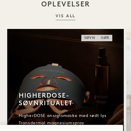
OPLEVELSER
VIS ALL
SØVN
GØR
HIGHERDOSE-
SØVNRITUALET
HigherDOSE ansigtsmaske med rødt lys
Transdermal magnesiumspray
Kobberstav til kroppen