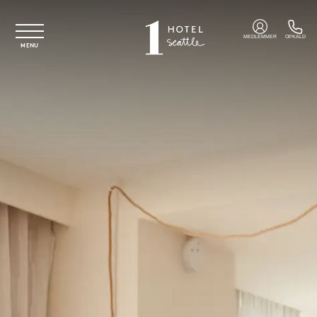
Spring til hovedindhold
MEDLEMMER
OPKALD
MENU