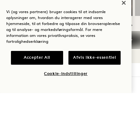
Vi (og vores partnere) bruger cookies til at indsamle
oplysninger om, hvordan du interagerer med vores
hjemmeside, til at forbedre og tilpasse din browseroplevelse
og til analyse- og markedsføringsformål. For mere
NaN / 9
information om vores privatlivspraksis, se vores
fortrolighedserklæring
Accepter All
Afvis ikke-essentiel
Cookie-indstillinger
1 Hotel Seattle
TJEK TILGÆNGELIGHED
2125 Terry Ave
Seattle
,
WA
98121
USA
Hotel:
+1 206 264 8111