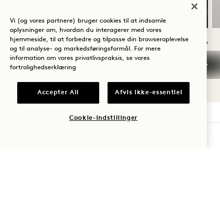
Kobberstav til kroppen
Vi (og vores partnere) bruger cookies til at indsamle
oplysninger om, hvordan du interagerer med vores
hjemmeside, til at forbedre og tilpasse din browseroplevelse
og til analyse- og markedsføringsformål. For mere
information om vores privatlivspraksis, se vores
NaN / 9
fortrolighedserklæring
Accepter All
Afvis ikke-essentiel
Cookie-indstillinger
1 Hotel Seattle
TJEK TILGÆNGELIGHED
2125 Terry Ave
Seattle
,
WA
98121
USA
Hotel:
+1 206 264 8111