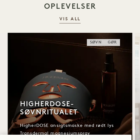
OPLEVELSER
VIS ALL
SØVN
GØR
HIGHERDOSE-
SØVNRITUALET
HigherDOSE ansigtsmaske med rødt lys
Transdermal magnesiumspray