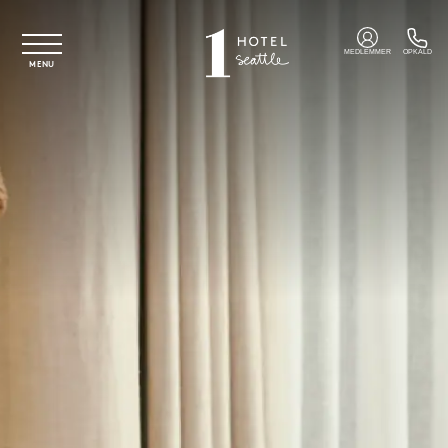
Spring til hovedindhold
MEDLEMMER
OPKALD
MENU