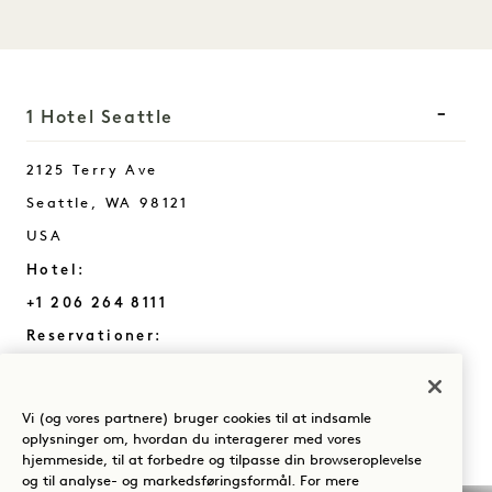
1 Hotel Seattle
2125 Terry Ave
Seattle
,
WA
98121
USA
Hotel:
+1 206 264 8111
Reservationer:
+1 833 623 0111
Seattle
Kontakt os
Vi (og vores partnere) bruger cookies til at indsamle
Politikker
Presse
oplysninger om, hvordan du interagerer med vores
hjemmeside, til at forbedre og tilpasse din browseroplevelse
Kæledyrsvenlig
Ofte stillede
og til analyse- og markedsføringsformål. For mere