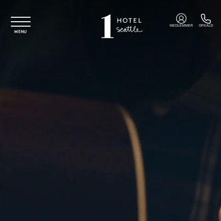
Spring til hovedindhold
MEDLEMMER
OPKALD
MENU