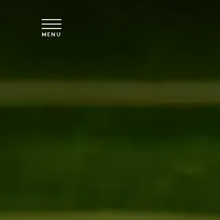
Spring til hovedindhold
MENU