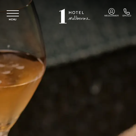
Spring til hovedindhold
MEDLEMMER
OPKALD
MENU