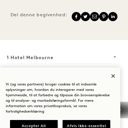
Del denne begivenhed:
1 Hotel Melbourne
9 Maritime Place
Melbourne
VIC
3008
Vi (og vores partnere) bruger cookies til at indsamle
Australien
oplysninger om, hvordan du interagerer med vores
hjemmeside, til at forbedre og tilpasse din browseroplevelse
Hotel:
og til analyse- og markedsføringsformål. For mere
+61 3 7053 0888
information om vores privatlivspraksis, se vores
fortrolighedserklæring
Reservationer:
+61 3 7053 0888
Accepter All
Afvis ikke-essentiel