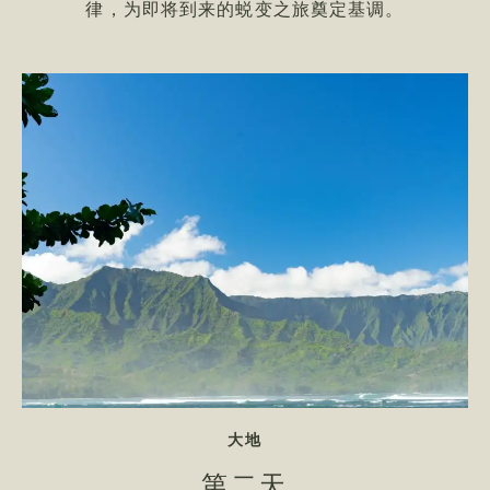
律，为即将到来的蜕变之旅奠定基调。
标语 拥抱
大地
第二天