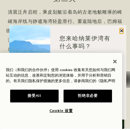
清晨泛舟启程，乘皮划艇沿着岛屿古老地貌雕琢的崎
岖海岸线与静谧海湾轻盈滑行。重返陆地后，巴姆福
关闭
德B强韧仪式助您恢复身心平衡，将身体韧性与心灵沉
您来哈纳莱伊湾有
淀相联结。随着白昼流转，您将带着焕然一新的安定
什么事吗？
感前行——这份力量源自岛屿的原始能量，以及您与
健康
霍努阿之路日益深厚的联结。
高尔夫
我们（和我们的合作伙伴）使用 cookies 收集有关您如何与我们网
站互动的信息，改善和定制您的浏览体验，并用于分析和营销目
的。有关我们隐私保护措施的更多信息，请参阅我们的
《隐私声明
爱情
家庭时光
接受All
拒绝非必要
冒险
Cookie 设置