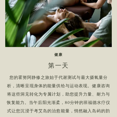
品牌标语 植根于
健康
第一天
您的霍努阿静修之旅始于代谢测试与最大摄氧量分
析，清晰呈现身体的能量供给与运动表现。健康咨询
将这些洞见转化为专属计划，助您提升力量、耐力与
恢复能力。当午后阳光渐柔，80分钟的班福德水疗仪
式让您沉浸于考艾岛的治愈能量，悄然融入岛屿的韵