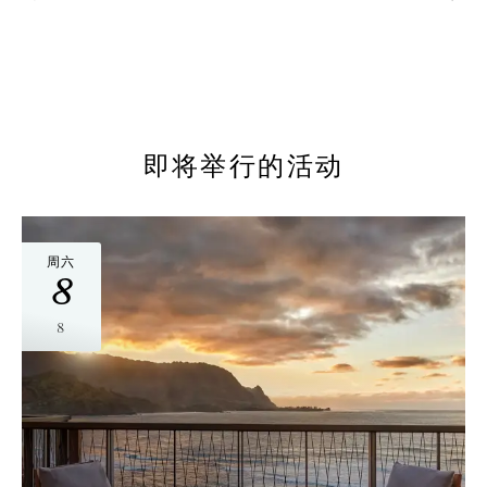
1 / 4
即将举行的活动
周六
8
8