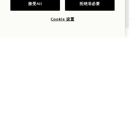
家庭时光
接受All
拒绝非必要
冒险
Cookie 设置
预订餐桌
菜单
小盘、卷类、饭团和刺身
剁椒
蒲烧沙司，古竹（V，NF，DF，GF 应要求） 17
香脆米饭*
本地辣鲔鱼、辣椒酱、脆葱、青葱、鳗鱼汁（DF、NF、
GF，应要求） 32