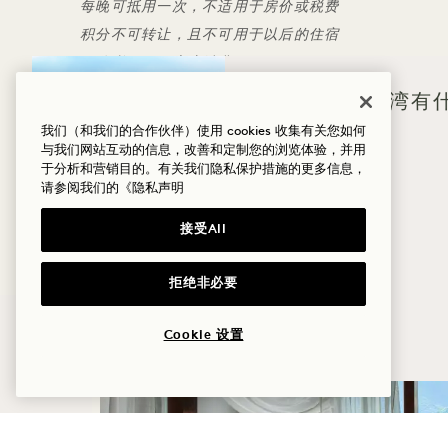
每晚可抵用一次，不适用于房价或税费
积分不可转让，且不可用于以后的住宿
积分必须用于客房消费
适用灵活的取消政策
您来哈纳莱伊湾有
房价反映折扣，不得与其他优惠/房价同时使用
我们（和我们的合作伙伴）使用 cookies 收集有关您如何
健康
与我们网站互动的信息，改善和定制您的浏览体验，并用
于分析和营销目的。有关我们隐私保护措施的更多信息，
高尔夫
请参阅我们的
《隐私声明
更多优惠与体验
爱情
接受All
家庭时光
拒绝非必要
冒险
睡眠
Cookie 设置