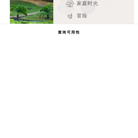
家庭时光
冒险
1 Hotels
查询可用性
我们的地点
Mission
率先了解有关1 Hotels 的一切。
我们的故事
加入我们的团队
姓名
可持续性
1 Homes
The Field Guide
发展
姓氏
新闻
联系我们
选购Goodthings
电子邮件
我同意
条款和条件
以及
隐私政策
*
同意