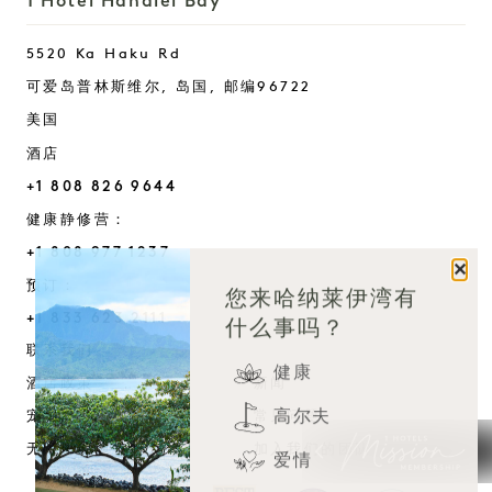
1 Hotel Hanalei Bay
5520 Ka Haku Rd
可爱岛普林斯维尔,
岛国
, 邮编
96722
美国
酒店
+1 808 826 9644
健康静修营：
+1 808 977 1237
关闭
预订：
您来哈纳莱伊湾有
+1 833 623 2111
什么事吗？
Hanalei Bay
联系我们
健康
酒店政策
新闻
高尔夫
宠物友好
常见问题
无障碍设施
加入我们的团队
爱情