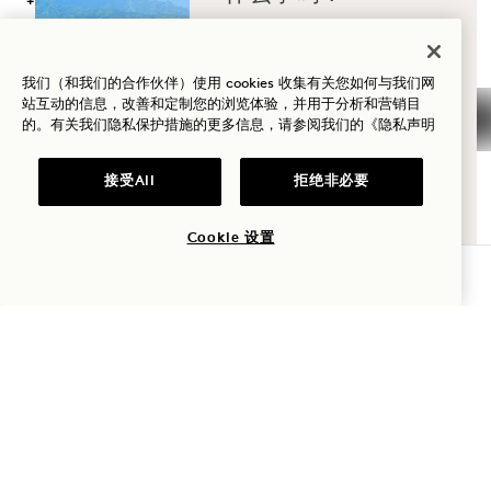
+1 808 977 1237
预订：
健康
+1 833 623 2111
高尔夫
我们（和我们的合作伙伴）使用 cookies 收集有关您如何与我们网
Hanalei Bay
联系我们
站互动的信息，改善和定制您的浏览体验，并用于分析和营销目
的。有关我们隐私保护措施的更多信息，请参阅我们的
《隐私声明
爱情
酒店政策
新闻
宠物友好
常见问题
家庭时光
接受All
拒绝非必要
无障碍设施
加入我们的团队
冒险
Cookie 设置
查询可用性
1 Hotels
我们的地点
Mission
率先了解有关1 Hotels 的一切。
我们的故事
加入我们的团队
姓名
可持续性
1 Homes