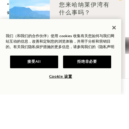
您来哈纳莱伊湾有
+1 808 826 9644
什么事吗？
健康静修营：
+1 808 977 1237
健康
预订：
高尔夫
我们（和我们的合作伙伴）使用 cookies 收集有关您如何与我们网
+1 833 623 2111
站互动的信息，改善和定制您的浏览体验，并用于分析和营销目
Hanalei Bay
的。有关我们隐私保护措施的更多信息，请参阅我们的
《隐私声明
联系我们
爱情
酒店政策
新闻
家庭时光
接受All
拒绝非必要
宠物友好
常见问题
冒险
无障碍设施
加入我们的团队
Cookie 设置
查询可用性
1 Hotels
我们的地点
Mission