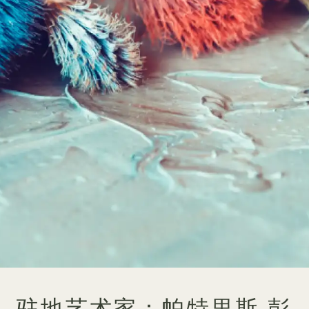
驻地艺术家：帕特里斯·彭