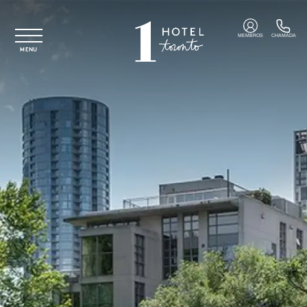
Saltar para o conteúdo principal
MEMBROS
CHAMADA
MENU