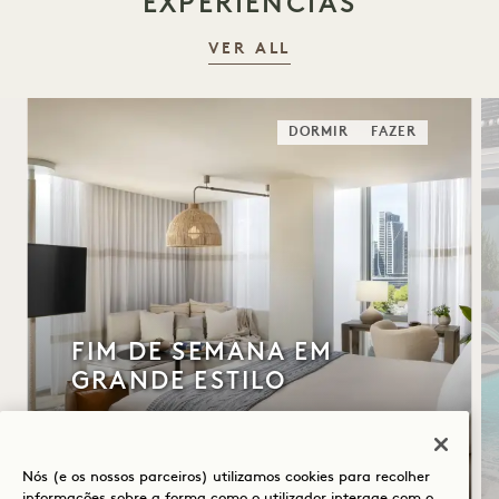
EXPERIÊNCIAS
VER ALL
DORMIR
FAZER
FIM DE SEMANA EM
GRANDE ESTILO
Serviço de estacionamento gratuito
Upgrade de quarto gratuito
Nós (e os nossos parceiros) utilizamos cookies para recolher
Isenção da taxa de serviço
informações sobre a forma como o utilizador interage com o