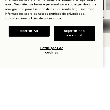
nosso Web site, melhorar e personalizar a sua experiência de
navegação e para fins analíticos e de marketing. Para mais
informações sobre as nossas práticas de privacidade,
consulte o nosso
Aviso de privacidade
NaN / 7
Aceitar All
Rejeitar não
essencial
Definições de
cookies
1 Hotel Toronto
VERIFICAR DISPONIBILIDADE
550 Wellington Street W
Toronto
ON
M5V 2V4
Canadá
Hotel:
+1 416 640 7778