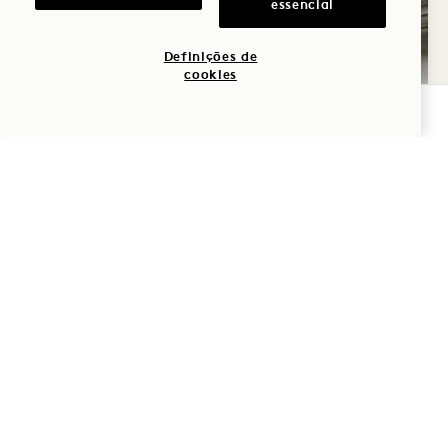
essencial
Definições de
cookies
VERIFICAR DISPONIBILIDADE
O GINÁSIO FIELD HOUSE
Recarregue as energias no The Field House, o
nosso centro de fitness de última geração.