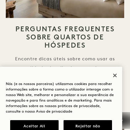
PERGUNTAS FREQUENTES
SOBRE QUARTOS DE
HÓSPEDES
Encontre dicas úteis sobre como usar as
comodidades localizadas em todo o seu
quarto, desde controles de iluminação até o
Nós (e os nossos parceiros) utilizamos cookies para recolher
sinal de «não perturbe» e muito mais no link
informações sobre a forma como o utilizador interage com o
nosso Web site, melhorar e personalizar a sua experiência de
abaixo.
navegação e para fins analíticos e de marketing. Para mais
informações sobre as nossas práticas de privacidade,
PERGUNTAS FREQU
SAIBA MAIS
consulte o nosso
Aviso de privacidade
Aceitar All
Rejeitar não