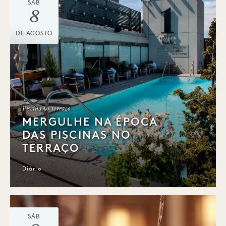
SÁB
8
DE AGOSTO
Piscina no terraço
MERGULHE NA ÉPOCA
DAS PISCINAS NO
TERRAÇO
Diário
SÁB