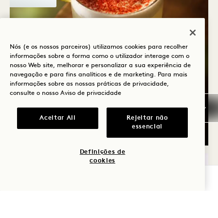
Nós (e os nossos parceiros) utilizamos cookies para recolher
informações sobre a forma como o utilizador interage com o
nosso Web site, melhorar e personalizar a sua experiência de
navegação e para fins analíticos e de marketing. Para mais
Flora Lounge
informações sobre as nossas práticas de privacidade,
UM GOLE DO VERÃO
consulte o nosso
Aviso de privacidade
CANADIANO
Aceitar All
Rejeitar não
essencial
Diário
Definições de
cookies
SÁB
VERIFICAR DISPONIBILIDADE
8
DE AGOSTO