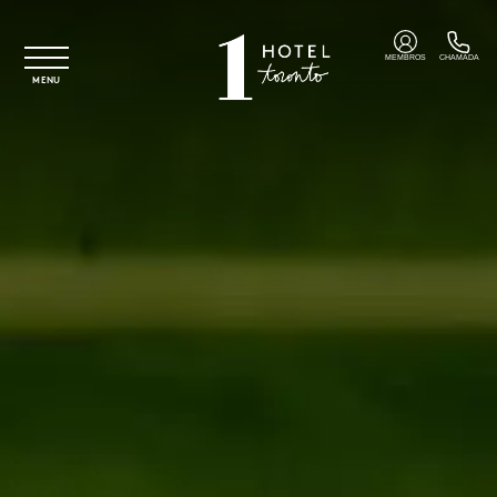
Saltar para o conteúdo principal
MEMBROS
CHAMADA
MENU