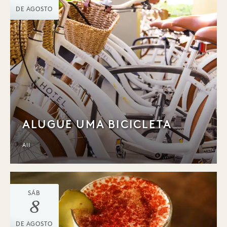
DE AGOSTO
ALUGUE UMA BICICLETA
All
SÁB
8
DE AGOSTO