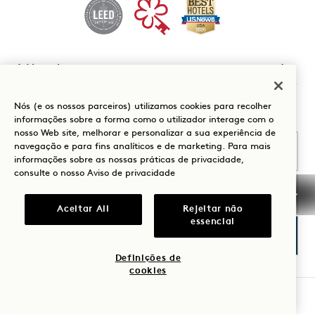
1 Hotels
As nossas localizações
Mission
Nós (e os nossos parceiros) utilizamos cookies para recolher
Seja o primeiro a saber tudo sobre 1 Hotels.
informações sobre a forma como o utilizador interage com o
A nossa história
Junte-se à nossa
nosso Web site, melhorar e personalizar a sua experiência de
Nome próprio
Sustentabilidade
equipa
navegação e para fins analíticos e de marketing. Para mais
informações sobre as nossas práticas de privacidade,
The Field Guide
1 Homes
consulte o nosso
Aviso de privacidade
Apelido
Imprensa
Desenvolvimento
Loja Goodthings
Contactar-nos
Aceitar All
Rejeitar não
essencial
Correio eletrónico
Definições de
cookies
Aceito os
Termos e Condições
e a
Política de Privacidade
*
De acordo
VERIFICAR DISPONIBILIDADE