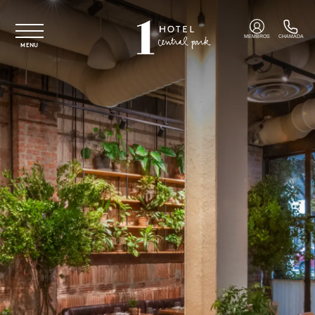
Saltar para o conteúdo principal
MEMBROS
CHAMADA
MENU