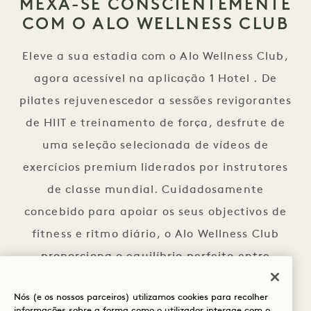
MEXA-SE CONSCIENTEMENTE
COM O ALO WELLNESS CLUB
Eleve a sua estadia com o Alo Wellness Club,
agora acessível na aplicação 1 Hotel . De
pilates rejuvenescedor a sessões revigorantes
de HIIT e treinamento de força, desfrute de
uma seleção selecionada de vídeos de
exercícios premium liderados por instrutores
de classe mundial. Cuidadosamente
concebido para apoiar os seus objectivos de
fitness e ritmo diário, o Alo Wellness Club
proporciona o equilíbrio perfeito entre
atividade e relaxamento
Nós (e os nossos parceiros) utilizamos cookies para recolher
MOVA-SE 
DESCARREGUE A APLICAÇÃO
informações sobre a forma como o utilizador interage com o