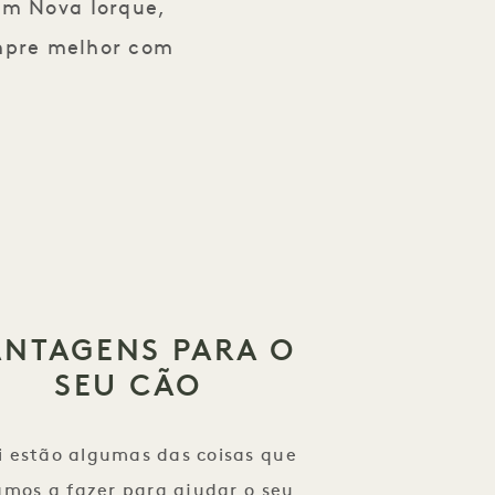
em Nova Iorque,
empre melhor com
ANTAGENS PARA O
SEU CÃO
i estão algumas das coisas que
amos a fazer para ajudar o seu