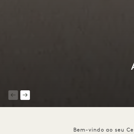
1 / 4
Bem-vindo ao seu Ce