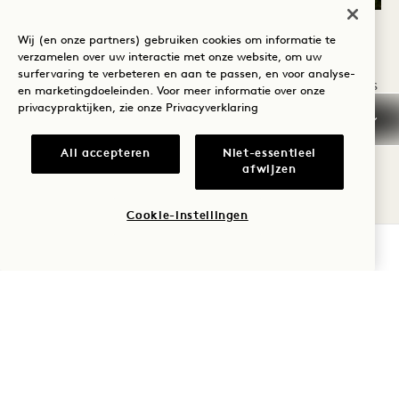
PRIVÉ DINEREN
Wij (en onze partners) gebruiken cookies om informatie te
verzamelen over uw interactie met onze website, om uw
surfervaring te verbeteren en aan te passen, en voor analyse-
Ervaar de kunsten van onze ervaren chef-koks
en marketingdoeleinden. Voor meer informatie over onze
privacypraktijken, zie onze
Privacyverklaring
vanaf de beste plaatsen in het huis in onze
unieke entertainingssuites, gevuld met
All accepteren
Niet-essentieel
afwijzen
weelderig groen en rustgevende
kleurenpaletten onder het hoge dak van de
Cookie-instellingen
historische Goods Shed.
BESCHIKBAARHEID CONTROLEREN
Geniet van op maat gemaakte eetervaringen
met lokale en seizoensgebonden ingrediënten
in combinatie met eersteklas dranken, all
geniet van een prachtig uitzicht op de Yarra-
rivier. Voel de sfeer tot leven komen door onze