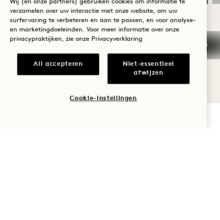
Wij (en onze partners) gebruiken cookies om informatie te
verzamelen over uw interactie met onze website, om uw
surfervaring te verbeteren en aan te passen, en voor analyse-
en marketingdoeleinden. Voor meer informatie over onze
1 De juiste manier om de dag te beginnen
privacypraktijken, zie onze
Privacyverklaring
All accepteren
Niet-essentieel
afwijzen
ANDERE KAMERS DIE JE
Cookie-instellingen
MISSCHIEN LEUK VINDT
BESCHIKBAARHEID CONTROLEREN