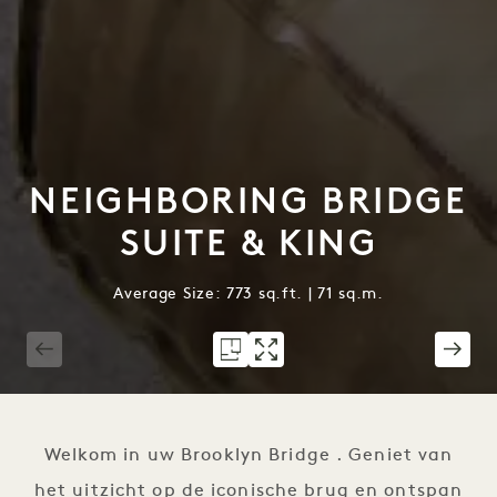
NEIGHBORING BRIDGE
SUITE & KING
Average Size: 773 sq.ft. | 71 sq.m.
1 / 3
Welkom in uw Brooklyn Bridge . Geniet van
het uitzicht op de iconische brug en ontspan