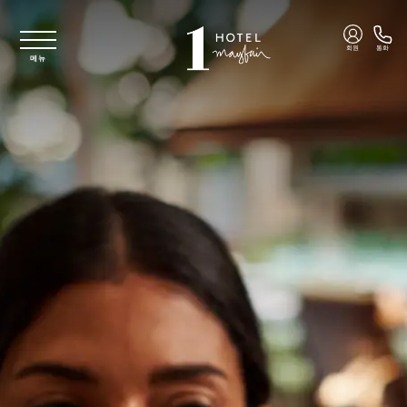
주요 콘텐츠로 건너뛰기
회원
통화
메뉴