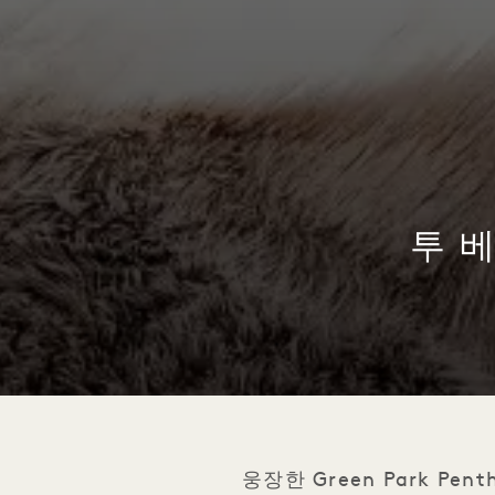
투 베
1 / 1
웅장한 Green Park Pen