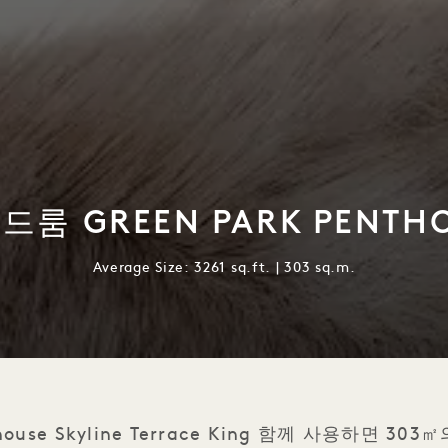
드룸 GREEN PARK PENTH
Average Size: 3261 sq.ft. | 303 sq.m.
thouse Skyline Terrace King 함께 사용하면 