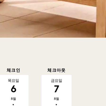
체크인
체크아웃
목요일
금요일
6
7
8월
8월
▼
▼