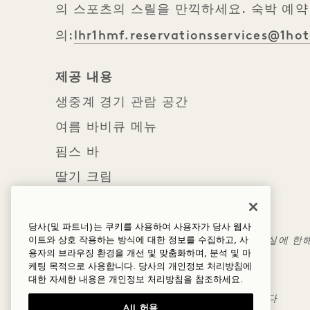
의 스포츠의 스릴을 만끽하세요. 숙박 예약
lhr1hmf.reservationsservices@1ho
의:
제공 내용
생중계 경기 관람 공간
여름 바비큐 메뉴
핌스 바
딸기 크림
세부 사항
당사(및 파트너)는 쿠키를 사용하여 사용자가 당사 웹사
본 혜택은 테라스가 있는 시그니처 스위트 객실에 한
이트와 상호 작용하는 방식에 대한 정보를 수집하고, 사
용자의 브라우징 환경을 개선 및 맞춤화하며, 분석 및 마
일반 취소 규정이 적용됩니다
케팅 목적으로 사용합니다. 당사의 개인정보 처리방침에
다른 혜택과 중복 적용되지 않습니다
대한 자세한 내용은
개인정보
처리방침을 참조하세요.
숙박 기간은 6월 29일부터 7월 12일까지입니다
All 허용