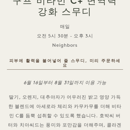
구프 비타민 C+ 면역력
강화 스무디
매일
오전 5시 30분 - 오후 3시
Neighbors
피부에 활력을 불어넣어 줄 스무디, 미리 주문하세
요
구프 비타민 C+ 면역 스무디
6월 16일부터 8월 31일까지 이용 가능
딸기, 오렌지, 대추야자가 어우러진 밝고 영양 가득
한 블렌드에 아세로라 체리와 카무카무를 더해 비타
민 C를 듬뿍 섭취할 수 있도록 했습니다. 호박씨 버
터와 치아씨드는 풍미와 포만감을 더해주며, 콜라겐