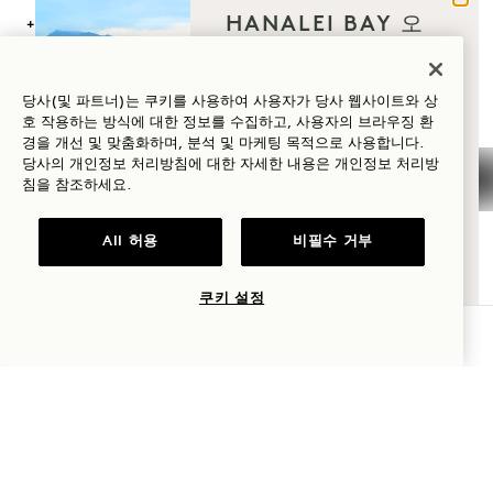
HANALEI BAY 오
+1 808 826 9644
신 이유는 무엇인가
웰니스 리트리트:
요?
+1 808 977 1237
당사(및 파트너)는 쿠키를 사용하여 사용자가 당사 웹사이트와 상
예약:
호 작용하는 방식에 대한 정보를 수집하고, 사용자의 브라우징 환
웰니스
경을 개선 및 맞춤화하며, 분석 및 마케팅 목적으로 사용합니다.
+1 833 623 2111
당사의 개인정보 처리방침에 대한 자세한 내용은
개인정보
처리방
골프
침을 참조하세요.
Hanalei Bay
문의하기
로맨스
정책
언론
All 허용
비필수 거부
반려동물 친화
자주 묻는 질문
가족과 함께하는
접근성
팀에 가입하기
시간
쿠키 설정
가용성 확인
모험
1 Hotels
위치
Mission