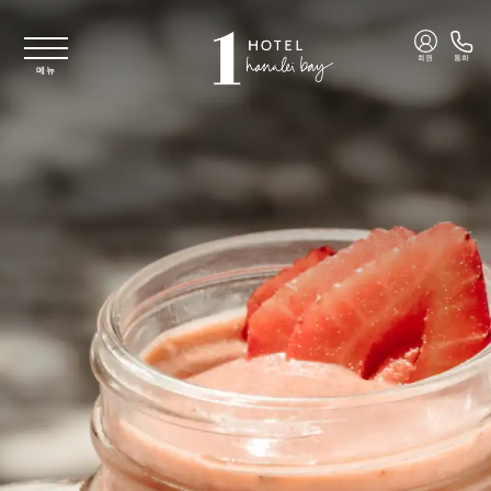
주요 콘텐츠로 건너뛰기
회원
통화
메뉴