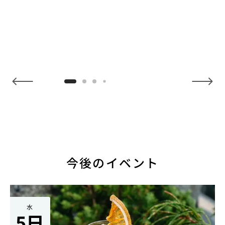
NaN / 4
今後のイベント
水
5日