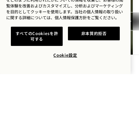
覧体験を改善およびカスタマイズし、分析およびマーケティング
を目的としてクッキーを使用します。当社の個人情報の取り扱い
に関する詳細については、
個人情報保護方針を
ご覧ください。
すべてのCookiesを許
非本質的拒否
可する
Toronto
フリー・スピリット・ブラ
ンチ・パーティー
Cookie設定
予約する
4週間ごとに土曜日
メニュー