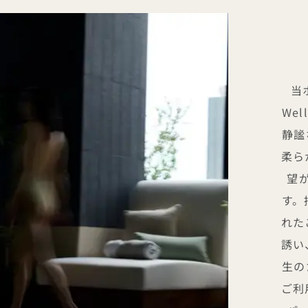
当
We
静謐
柔ら
望
す。
れた
誘い
生の
ご利