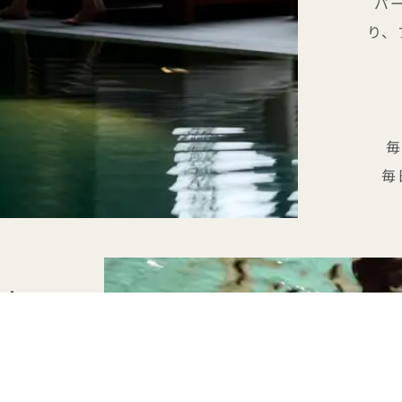
パ
り、
毎
毎日
あた
つなが