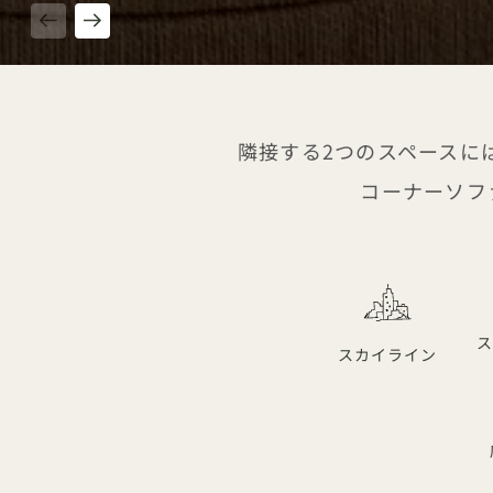
1 / 3
隣接する2つのスペースに
コーナーソフ
ス
スカイライン