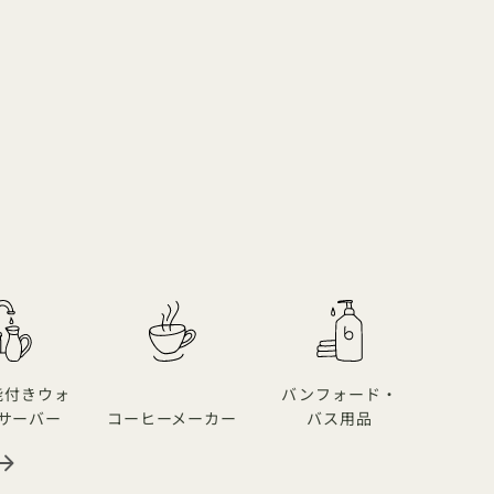
能付きウォ
バンフォード・
ソフ
サーバー
コーヒーメーカー
バス用品
ン