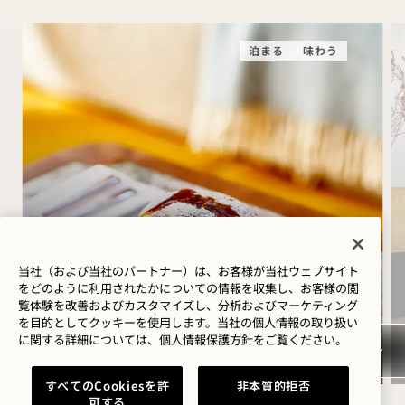
泊まる
味わう
1時に起床 - 朝食付き
当社（および当社のパートナー）は、お客様が当社ウェブサイト
をどのように利用されたかについての情報を収集し、お客様の閲
覧体験を改善およびカスタマイズし、分析およびマーケティング
宿泊料金が最大30%オフ
を目的としてクッキーを使用します。当社の個人情報の取り扱い
毎日の朝食付き
に関する詳細については、
個人情報保護方針を
ご覧ください。
すべてのCookiesを許
非本質的拒否
可する