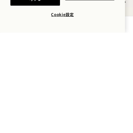
NaN / 9
Cookie設定
空室状況を確認する
1 Hotel Mayfair
3 バークレー・ストリート
ロンドン
W1J 8DL
イギリス
ホテル：
+44 20 3988 0055
予約：