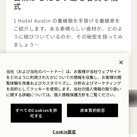
式
眠
1 Hotel Austin の養蜂箱を手掛ける養蜂家を
Hi
ご紹介します。ある素晴らしい食材が、どのよ
ンジ
うに結びついているのか、その秘密を探ってみ
する
ましょう…
に役
自然がもたらす最も甘美な儀式
続きを読む
続き
当社（および当社のパートナー）は、お客様が当社ウェブサイト
をどのように利用されたかについての情報を収集し、お客様の閲
覧体験を改善およびカスタマイズし、分析およびマーケティング
を目的としてクッキーを使用します。当社の個人情報の取り扱い
に関する詳細については、
個人情報保護方針を
ご覧ください。
1 / 5
すべてのCookiesを許
非本質的拒否
可する
Cookie設定