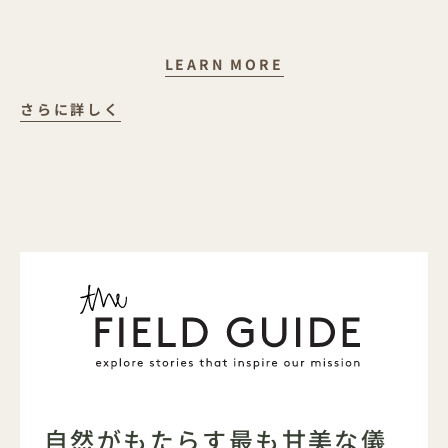
アウディ・エクスペ
LEARN MORE
さらに詳しく
自然がもたらす最も甘美な儀
H