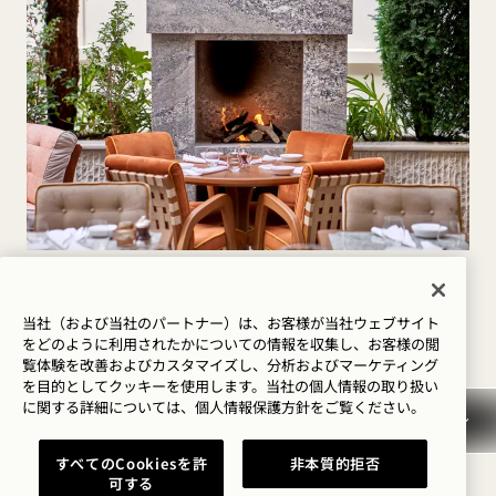
料金
当社（および当社のパートナー）は、お客様が当社ウェブサイト
映画や写真撮影の料金は、プロジェクトの種類、場
をどのように利用されたかについての情報を収集し、お客様の閲
覧体験を改善およびカスタマイズし、分析およびマーケティング
所、日時、特別なリクエストなど、いくつかの要因
を目的としてクッキーを使用します。当社の個人情報の取り扱い
に関する詳細については、
個人情報保護方針を
ご覧ください。
によって決定されます。お見積もりはこちらから！
料金
資料請求
すべてのCookiesを許
非本質的拒否
可する