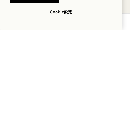
Cookie設定
空室状況を確認する
1 Hotel Mayfair
3 バークレー・ストリート
ロンドン
W1J 8DL
イギリス
ホテル：
+44 20 3988 0055
予約：
+44 800 023 4406