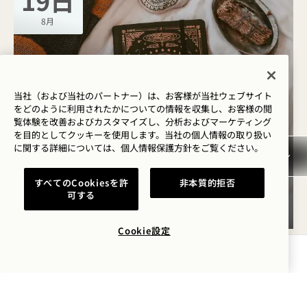
19日
8月
当社（および当社のパートナー）は、お客様が当社ウェブサイト
をどのように利用されたかについての情報を収集し、お客様の閲
覧体験を改善およびカスタマイズし、分析およびマーケティング
を目的としてクッキーを使用します。当社の個人情報の取り扱い
に関する詳細については、
個人情報保護方針を
ご覧ください。
Neighbours
タロット占い
すべてのCookiesを許
非本質的拒否
可する
8月19日
Cookie設定
空室状況を確認する
土
22日