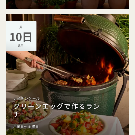
月
10日
8月
ナイチンゲール
グリーンエッグで作るラン
チ
月曜日～金曜日