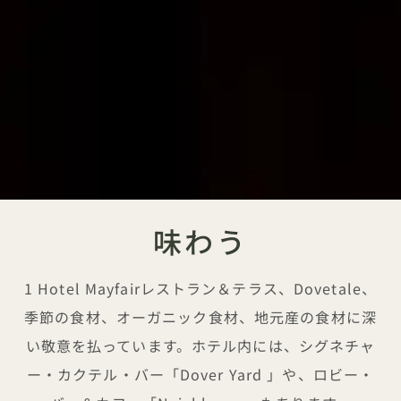
味わう
1 Hotel Mayfairレストラン＆テラス、Dovetale、
季節の食材、オーガニック食材、地元産の食材に深
い敬意を払っています。ホテル内には、シグネチャ
ー・カクテル・バー「Dover Yard 」や、ロビー・