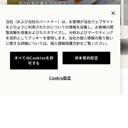
宿泊料金が最大30%オフ
毎日の朝食付き
当社（および当社のパートナー）は、お客様が当社ウェブサイト
をどのように利用されたかについての情報を収集し、お客様の閲
覧体験を改善およびカスタマイズし、分析およびマーケティング
を目的としてクッキーを使用します。当社の個人情報の取り扱い
NaN / 9
に関する詳細については、
個人情報保護方針を
ご覧ください。
すべてのCookiesを許
非本質的拒否
可する
Cookie設定
1 Hotel Mayfair
空室状況を確認する
3 バークレー・ストリート
ロンドン
W1J 8DL
イギリス