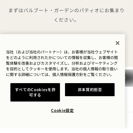
まずはバルブート・ガーデンのパティオにお集まり
ください。
このイベントを共有する
当社（および当社のパートナー）は、お客様が当社ウェブサイト
をどのように利用されたかについての情報を収集し、お客様の閲
覧体験を改善およびカスタマイズし、分析およびマーケティング
を目的としてクッキーを使用します。当社の個人情報の取り扱い
に関する詳細については、
個人情報保護方針を
ご覧ください。
1 Hotel Brooklyn Bridge
すべてのCookiesを許
非本質的拒否
可する
60 ファーマン・ストリート
ブルックリン
,
NY
11201
Cookie設定
米国
空室状況を確認する
ホテル：