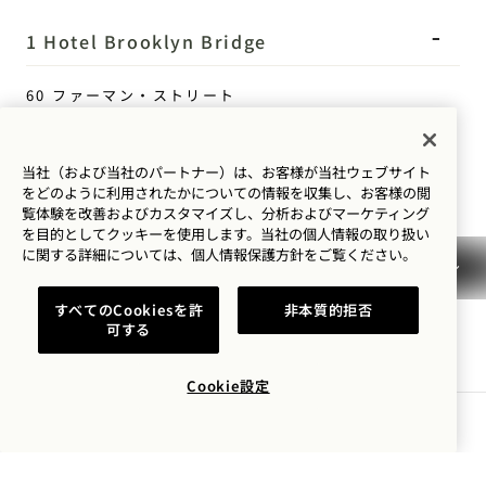
1 Hotel Brooklyn Bridge
60 ファーマン・ストリート
ブルックリン
,
NY
11201
米国
当社（および当社のパートナー）は、お客様が当社ウェブサイト
ホテル：
をどのように利用されたかについての情報を収集し、お客様の閲
覧体験を改善およびカスタマイズし、分析およびマーケティング
+1 347 696 2500
を目的としてクッキーを使用します。当社の個人情報の取り扱い
に関する詳細については、
個人情報保護方針を
ご覧ください。
予約：
+1 833 625 6111
すべてのCookiesを許
非本質的拒否
Brooklyn Bridge
お問い合わせ
可する
ポリシー
プレス
Cookie設定
ペット可
よくあるご質問
アクセシビリティ
空室状況を確認する