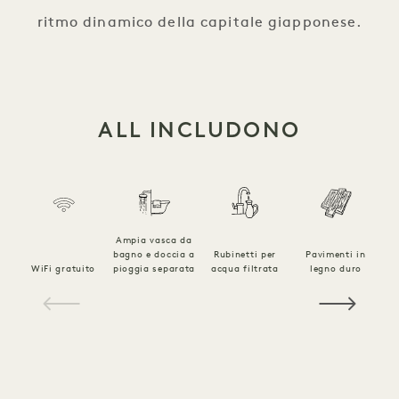
ritmo dinamico della capitale giapponese.
ALL INCLUDONO
Ampia vasca da
bagno e doccia a
Rubinetti per
Pavimenti in
Sp
WiFi gratuito
pioggia separata
acqua filtrata
legno duro
1 / 16