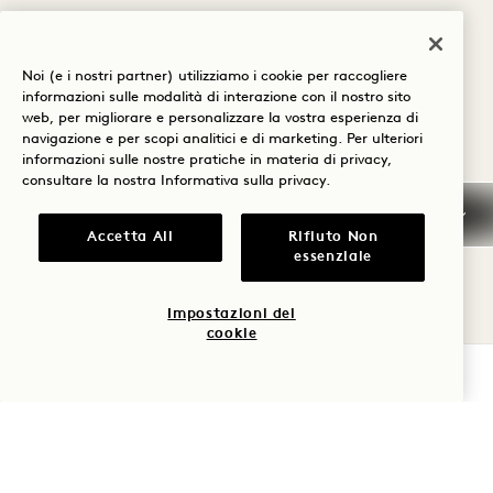
CAMERE
VISUALIZZA LE CAMERE
Noi (e i nostri partner) utilizziamo i cookie per raccogliere
informazioni sulle modalità di interazione con il nostro sito
web, per migliorare e personalizzare la vostra esperienza di
navigazione e per scopi analitici e di marketing. Per ulteriori
informazioni sulle nostre pratiche in materia di privacy,
1 / 2
consultare la nostra
Informativa sulla privacy
.
Accetta All
Rifiuto Non
essenziale
Impostazioni dei
cookie
POLITICA DI
VERIFICA LA DISPONIBILITÀ
CANCELLAZIONE
INFORMAZIONI GENERALI
SULLA PRENOTAZIONE