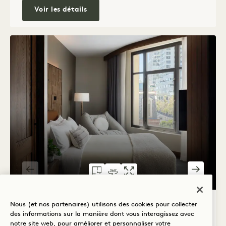
Suite Studio Terrasse
Voir les détails
PLAN D'ÉTAGE 590
VISITE À 360° 590
GALERIE 590
STUDIO KING 
STUDIO KIN
STUDIO KI
1 / 2
Nous (et nos partenaires) utilisons des cookies pour collecter
STUDIO KING AVEC BAIGNOIRE
des informations sur la manière dont vous interagissez avec
notre site web, pour améliorer et personnaliser votre