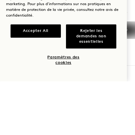
marketing. Pour plus d'informations sur nos pratiques en
1 Hotel San Francisco
matière de protection de la vie privée, consultez notre
avis de
confidentialité
.
8 rue de la Mission
San Francisco
CA
94105
Accepter All
Rejeter les
demandes non
États-Unis d'Amérique
essentielles
Hôtel :
+1 415 278 3700
Paramètres des
cookies
Réservations :
VÉRIFIER LA DISPONIBILITÉ
+1 833 602 7111
San Francisco
Nous contacter
Politiques
Accessibilité
Animaux de
Presse
compagnie
FAQs