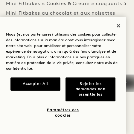
Mini Fitbakes « Cookies & Cream » croquants 5
Mini Fitbakes au chocolat et aux noisettes
croquants 5
Mélange de fruits à coque au sel de mer de Mr
Nous (et nos partenaires) utilisons des cookies pour collecter
des informations sur la manière dont vous interagissez avec
Filbert 8
notre site web, pour améliorer et personnaliser votre
Mélange de chocolat, caramel salé et fruits à
expérience de navigation, ainsi qu'à des fins d'analyse et de
marketing. Pour plus d'informations sur nos pratiques en
coque de Mr Filbert 8
matière de protection de la vie privée, consultez notre
avis de
confidentialité
.
Chocolat « Raw Mylk » d’Ombar 7
Chocolat noir « Raw » 72 % d’Ombar 7
Accepter All
Rejeter les
demandes non
Tablette de chocolat fourrée à la pistache
essentielles
Ombar 7
Bonbons à la menthe poivrée Peppersmith 6
Paramètres des
cookies
Chips salées Purely Plantain 5
Mangue Keo séchée et moelleuse Soul Fruit 6