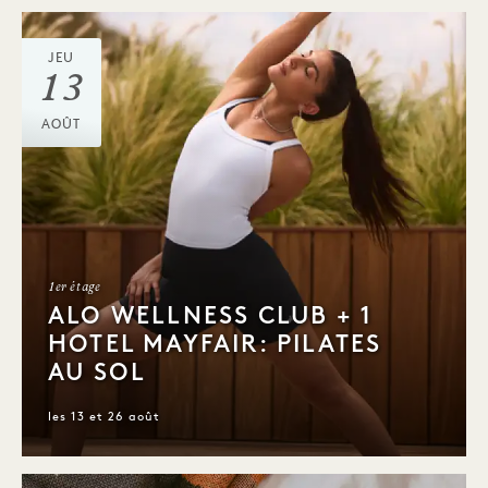
JEU
13
AOÛT
1er étage
ALO WELLNESS CLUB + 1
HOTEL MAYFAIR: PILATES
AU SOL
les 13 et 26 août