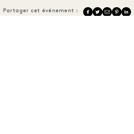
Partager cet événement :
1 Hotels
Nos implantations
Mission
Notre histoire
Rejoindre notre
Durabilité
équipe
The Field Guide
1 Homes
Presse
Développement
Acheter Goodthings
Nous contacter