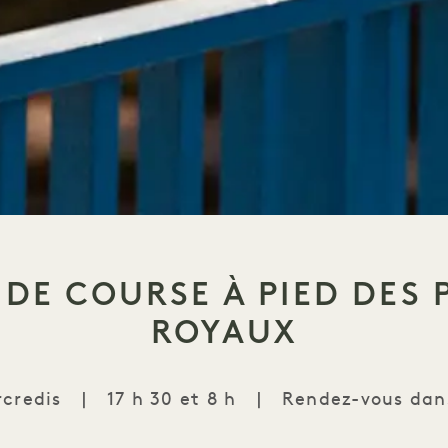
 DE COURSE À PIED DES 
ROYAUX
rcredis
|
17 h 30 et 8 h
|
Rendez-vous dans