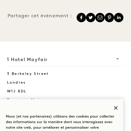
Partager cet événement :
1 Hotel Mayfair
3 Berkeley Street
Londres
W1J 8DL
Royaume-Uni
Hôtel :
Nous (et nos partenaires) utilisons des cookies pour collecter
+44 20 3988 0055
des informations sur la manière dont vous interagissez avec
Réservations :
notre site web, pour améliorer et personnaliser votre