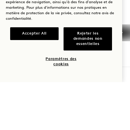
expérience de navigation, ainsi qu'à des fins d'analyse et de
+44 800 023 4406
marketing. Pour plus d'informations sur nos pratiques en
+1 844 808 8111
matière de protection de la vie privée, consultez notre
avis de
confidentialité
.
Mayfair
Nous contacter
Politiques
Accessibilité
Accepter All
Rejeter les
demandes non
Animaux de
Presse
essentielles
compagnie
FAQs
Paramètres des
cookies
VÉRIFIER LA DISPONIBILITÉ
1 Hotels
Nos implantations
Mission
Soyez le premier à découvrir tout ce qui concerne 1 Hotels.
Notre histoire
Rejoindre notre équipe
Prénom
Durabilité
1 Homes
The Field Guide
Développement