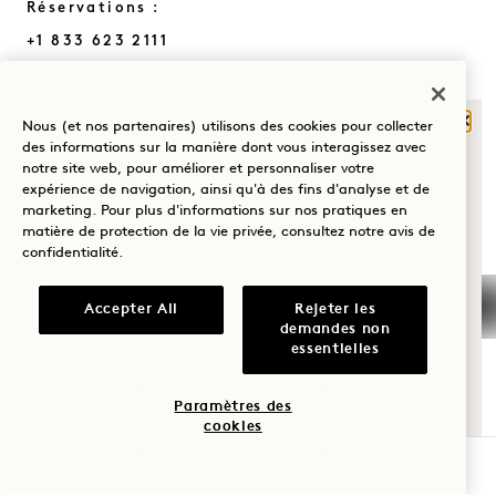
Réservations :
+1 833 623 2111
Hanalei Bay
Nous contacter
Politiques
Presse
Ferm
Nous (et nos partenaires) utilisons des cookies pour collecter
Animaux de
FAQs
QU'EST-CE QUI
des informations sur la manière dont vous interagissez avec
notre site web, pour améliorer et personnaliser votre
compagnie
Rejoignez notre équipe
VOUS AMÈNE À
expérience de navigation, ainsi qu'à des fins d'analyse et de
HANALEI BAY?
Accessibilité
marketing. Pour plus d'informations sur nos pratiques en
matière de protection de la vie privée, consultez notre
avis de
confidentialité
.
Bien-être
Golf
Accepter All
Rejeter les
demandes non
Romance
essentielles
1 Hotels
Du temps en
Paramètres des
Nos implantations
Mission
famille
cookies
Soyez le premier à découvrir tout ce qui concerne 1 Hotels.
Notre histoire
Rejoindre notre équipe
VÉRIFIER LA DISPONIBILITÉ
Aventure
Prénom
Durabilité
1 Homes