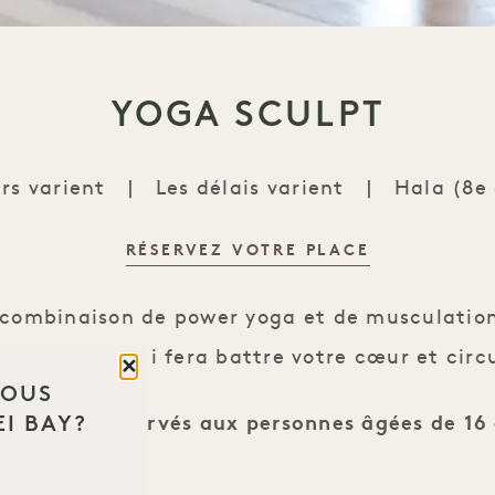
YOGA SCULPT
urs varient
|
Les délais varient
|
Hala (8e
RÉSERVEZ VOTRE PLACE
Yoga Sculpt
 combinaison de power yoga et de musculatio
ut le corps qui fera battre votre cœur et circ
Fermer
VOUS
I BAY?
rs All sont réservés aux personnes âgées de 16 