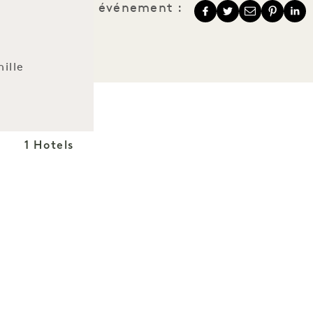
Partager cet événement :
ille
1 Hotels
Nos implantations
Mission
Notre histoire
Rejoindre notre
Durabilité
équipe
The Field Guide
1 Homes
Presse
Développement
Acheter Goodthings
Nous contacter