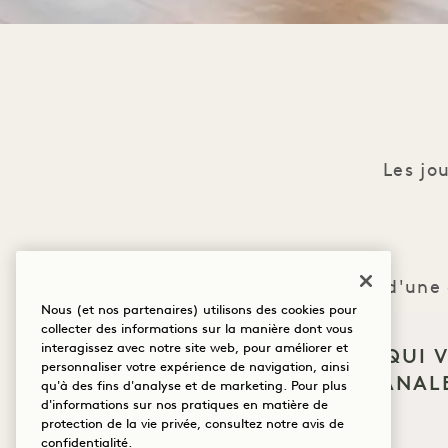
Les jo
Profitez d'une
Nous (et nos partenaires) utilisons des cookies pour
intense pour to
collecter des informations sur la manière dont vous
interagissez avec notre site web, pour améliorer et
QU'EST-CE QUI 
personnaliser votre expérience de navigation, ainsi
AMÈNE À HANALE
All les cou
qu'à des fins d'analyse et de marketing. Pour plus
d'informations sur nos pratiques en matière de
Bien-être
protection de la vie privée, consultez notre
avis de
confidentialité
.