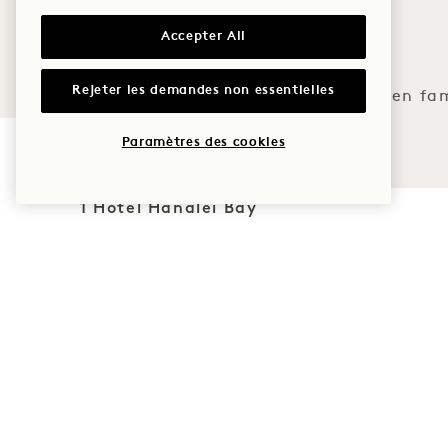
Golf
Accepter All
Romance
Rejeter les demandes non essentielles
Du temps en fam
Aventure
Paramètres des cookies
1 Hotel Hanalei Bay
5520 Ka Haku Rd
Politiques
Princeville, Kauaʻi
,
Animaux de
HI
96722
compagnie
États-Unis
Accessibilité
d'Amérique
Presse
Hôtel :
FAQs
+1 808 826 9644
Rejoignez notre