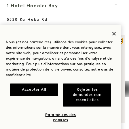
1 Hotel Hanalei Bay
5520 Ka Haku Rd
Princeville, Kauaʻi
,
HI
96722
États-Unis d'Amérique
Ferm
Nous (et nos partenaires) utilisons des cookies pour collecter
Hôtel :
QU'EST-CE QUI
des informations sur la manière dont vous interagissez avec
notre site web, pour améliorer et personnaliser votre
+1 808 826 9644
VOUS AMÈNE À
expérience de navigation, ainsi qu'à des fins d'analyse et de
HANALEI BAY?
Retraites bien-être :
marketing. Pour plus d'informations sur nos pratiques en
matière de protection de la vie privée, consultez notre
avis de
+1 808 977 1237
confidentialité
.
Bien-être
Réservations :
Golf
+1 833 623 2111
Accepter All
Rejeter les
demandes non
Hanalei Bay
Nous contacter
Romance
essentielles
Politiques
Presse
Du temps en
Animaux de
FAQs
Paramètres des
famille
cookies
compagnie
Rejoignez notre équipe